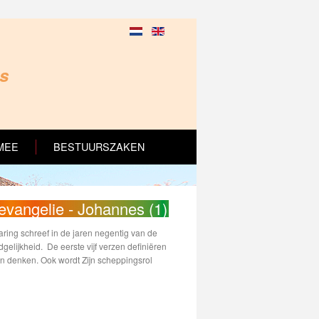
ns
MEE
BESTUURSZAKEN
 evangelie - Johannes (1)
aring schreef in de jaren negentig van de
gelijkheid. De eerste vijf verzen definiëren
 en denken. Ook wordt Zijn scheppingsrol