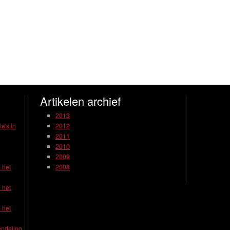
Artikelen archief
2013
a's in
2012
2011
2010
2009
 het
2008
 het
 het
endeling