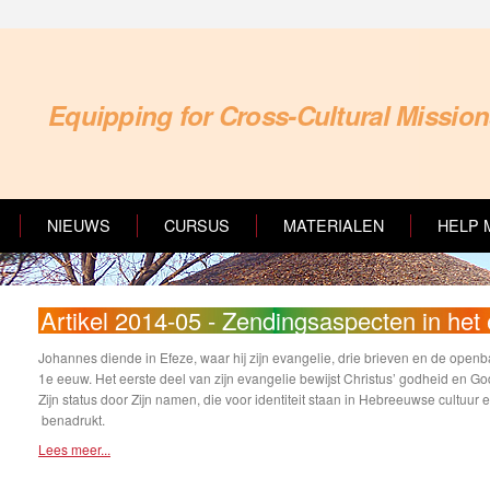
Equipping for Cross-Cultural Missio
NIEUWS
CURSUS
MATERIALEN
HELP 
Artikel 2014-05 - Zendingsaspecten in het
Johannes diende in Efeze, waar hij zijn evangelie, drie brieven en de openb
1e eeuw. Het eerste deel van zijn evangelie bewijst Christus’ godheid en God
Zijn status door Zijn namen, die voor identiteit staan in Hebreeuwse cultuur
benadrukt.
Lees meer...