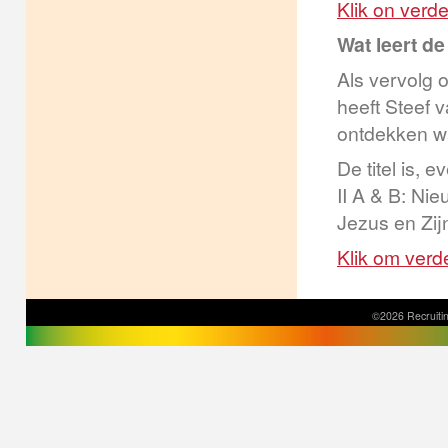
Klik on verde
Wat leert d
Als vervolg 
heeft Steef 
ontdekken wa
De titel is, 
II A & B: Ni
Jezus en Zij
Klik om verde
©2026 Recruitin