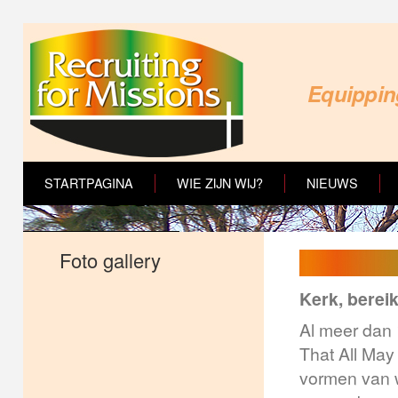
Equipping
STARTPAGINA
WIE ZIJN WIJ?
NIEUWS
Foto gallery
Kerk, berei
Al meer dan 1
That All May 
vormen van w