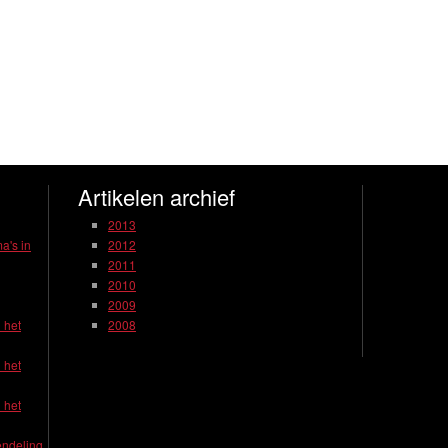
Artikelen archief
2013
a's in
2012
2011
2010
2009
 het
2008
 het
 het
endeling