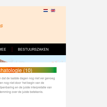
ns
MEE
BESTUURSZAKEN
hatologie (10)
jn dat de laatste dagen nog niet ver genoeg
en nog niet door ‘het begin van de
penbaring en de juiste interpretatie van
emming over de juiste betekenis.