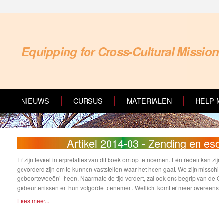
Equipping for Cross-Cultural Missio
NIEUWS
CURSUS
MATERIALEN
HELP 
Artikel 2014-03 - Zending en esc
Er zijn teveel interpretaties van dit boek om op te noemen. Eén reden kan zi
gevorderd zijn om te kunnen vaststellen waar het heen gaat. We zijn misschi
geboorteweeën’ heen. Naarmate de tijd vordert, zal ook ons begrip van de O
gebeurtenissen en hun volgorde toenemen. Wellicht komt er meer overeenst
Lees meer...